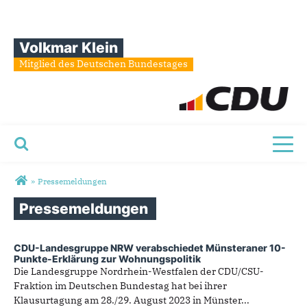
Volkmar Klein
Mitglied des Deutschen Bundestages
Toggl
Sie sind hier
»
Pressemeldungen
Pressemeldungen
CDU-Landesgruppe NRW verabschiedet Münsteraner 10-
Punkte-Erklärung zur Wohnungspolitik
Die Landesgruppe Nordrhein-Westfalen der CDU/CSU-
Fraktion im Deutschen Bundestag hat bei ihrer
Klausurtagung am 28./29. August 2023 in Münster...