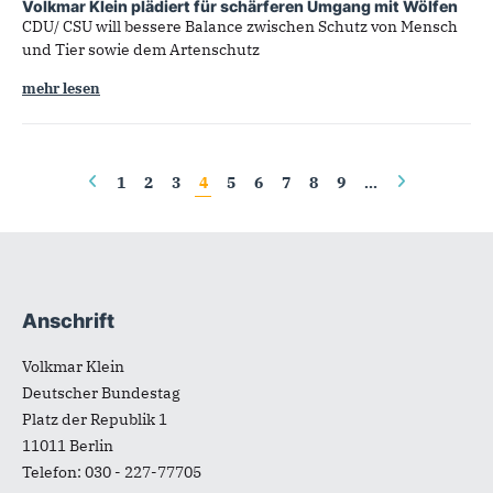
Volkmar Klein plädiert für schärferen Umgang mit Wölfen
CDU/ CSU will bessere Balance zwischen Schutz von Mensch
und Tier sowie dem Artenschutz
mehr lesen
Seiten
1
2
3
4
5
6
7
8
9
…
Anschrift
Fußbereich
Volkmar Klein
Deutscher Bundestag
Platz der Republik 1
11011
Berlin
Telefon:
030 - 227-77705