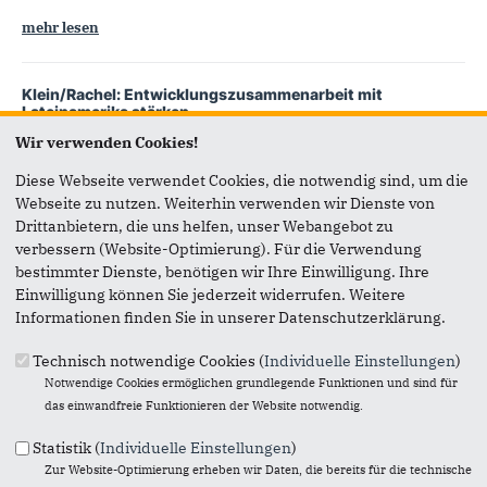
mehr lesen
Klein/Rachel: Entwicklungszusammenarbeit mit
Lateinamerika stärken
Lateinamerika-Strategie der gesamten Bundesregierung
Wir verwenden Cookies!
nötig
Diese Webseite verwendet Cookies, die notwendig sind, um die
mehr lesen
Webseite zu nutzen. Weiterhin verwenden wir Dienste von
Drittanbietern, die uns helfen, unser Webangebot zu
verbessern (Website-Optimierung). Für die Verwendung
Volkmar Klein wirbt für Woche der Umwelt 2024
bestimmter Dienste, benötigen wir Ihre Einwilligung. Ihre
Auch im kommenden Jahr wird der Bundespräsident wieder
Einwilligung können Sie jederzeit widerrufen. Weitere
zur Woche der Umwelt einladen, die zusammen mit der
Informationen finden Sie in unserer Datenschutzerklärung.
Deutschen Bundesstiftung Umwelt (DBU)...
Technisch notwendige Cookies (
Individuelle Einstellungen
)
mehr lesen
Notwendige Cookies ermöglichen grundlegende Funktionen und sind für
das einwandfreie Funktionieren der Website notwendig.
Volkmar Klein wirbt für einjähriges Parlamentsstipendium
Statistik (
Individuelle Einstellungen
)
in den USA
Junge Berufstätige für ein Jahr College & Job gesucht
Zur Website-Optimierung erheben wir Daten, die bereits für die technische