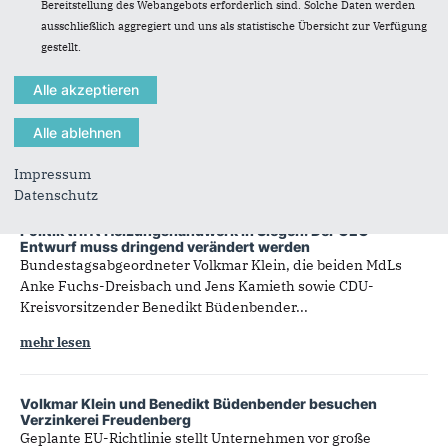
Bereitstellung des Webangebots erforderlich sind. Solche Daten werden
mehr lesen
ausschließlich aggregiert und uns als statistische Übersicht zur Verfügung
gestellt.
Klein: Entwicklungspolitik ist in der Ampel-Koalition ohne
Gewicht
Ohne Entwicklung keine Sicherheit – Binsenweisheit zählt
nicht für die Bundesregierung
mehr lesen
Impressum
Datenschutz
Politik trifft Heizungshandwerk in Siegen: Der GEG-
Entwurf muss dringend verändert werden
Bundestagsabgeordneter Volkmar Klein, die beiden MdLs
Anke Fuchs-Dreisbach und Jens Kamieth sowie CDU-
Kreisvorsitzender Benedikt Büdenbender...
mehr lesen
Volkmar Klein und Benedikt Büdenbender besuchen
Verzinkerei Freudenberg
Geplante EU-Richtlinie stellt Unternehmen vor große