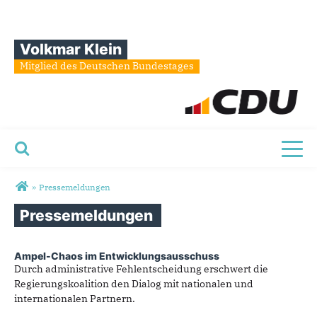
Volkmar Klein
Mitglied des Deutschen Bundestages
Toggl
Sie sind hier
»
Pressemeldungen
Pressemeldungen
Ampel-Chaos im Entwicklungsausschuss
Durch administrative Fehlentscheidung erschwert die
Regierungskoalition den Dialog mit nationalen und
internationalen Partnern.