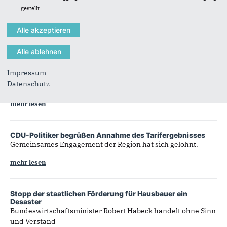
gestellt.
Zusammenarbeit der EU mit Afrika weiter vertiefen
Global Gateway der EU zum Erfolg führen
mehr lesen
Volkmar Klein informiert sich über Modellvorhaben
Impressum
„Service Point Gesundheit“
Datenschutz
Projekt des Jobcenters wird durch Bundesmittel gefördert
mehr lesen
CDU-Politiker begrüßen Annahme des Tarifergebnisses
Gemeinsames Engagement der Region hat sich gelohnt.
mehr lesen
Stopp der staatlichen Förderung für Hausbauer ein
Desaster
Bundeswirtschaftsminister Robert Habeck handelt ohne Sinn
und Verstand