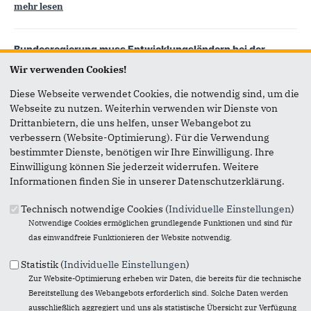
mehr lesen
Bundesregierung muss Entwicklungsländern bei der
Bewältigung der Auswirkungen des Ukrainekrieges helfen
Wir verwenden Cookies!
Sonderprogramm für arme Länder erforderlich
Diese Webseite verwendet Cookies, die notwendig sind, um die
mehr lesen
Webseite zu nutzen. Weiterhin verwenden wir Dienste von
Drittanbietern, die uns helfen, unser Webangebot zu
verbessern (Website-Optimierung). Für die Verwendung
Verlässliche KfW-Förderung bleibt weiter wichtig für
Siegen-Wittgenstein
bestimmter Dienste, benötigen wir Ihre Einwilligung. Ihre
Privatpersonen und Unternehmen profitieren von den
Einwilligung können Sie jederzeit widerrufen. Weitere
Förderprogrammen
Informationen finden Sie in unserer Datenschutzerklärung.
mehr lesen
Technisch notwendige Cookies (
Individuelle Einstellungen
)
Notwendige Cookies ermöglichen grundlegende Funktionen und sind für
das einwandfreie Funktionieren der Website notwendig.
Koalition entwertet Entwicklungsausschuss
Geregelte Ausschussarbeit wird unmöglich
Statistik (
Individuelle Einstellungen
)
Zur Website-Optimierung erheben wir Daten, die bereits für die technische
mehr lesen
Bereitstellung des Webangebots erforderlich sind. Solche Daten werden
ausschließlich aggregiert und uns als statistische Übersicht zur Verfügung