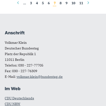
…
3
4
5
6
7
8
9
10
11
Anschrift
Fußbereich
Volkmar Klein
Deutscher Bundestag
Platz der Republik 1
11011
Berlin
Telefon:
030 - 227-77705
Fax:
030 - 227-76309
E-Mail:
volkmar.klein@bundestag.de
Im Web
CDU Deutschlands
CDU NRW