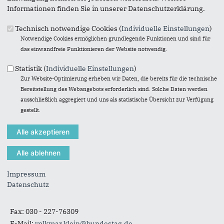
Informationen finden Sie in unserer Datenschutzerklärung.
Technisch notwendige Cookies (
Individuelle Einstellungen
)
Notwendige Cookies ermöglichen grundlegende Funktionen und sind für
Originales Bild downloaden
das einwandfreie Funktionieren der Website notwendig.
« Zurück zur Galerie
Statistik (
Individuelle Einstellungen
)
Element 5 von 10
‹ Vorherige
|
Weiter »
Zur Website-Optimierung erheben wir Daten, die bereits für die technische
Bereitstellung des Webangebots erforderlich sind. Solche Daten werden
ausschließlich aggregiert und uns als statistische Übersicht zur Verfügung
gestellt.
Anschrift
Fußbereich
Volkmar Klein
Deutscher Bundestag
Impressum
Platz der Republik 1
Datenschutz
11011
Berlin
Telefon:
030 - 227-77705
Fax:
030 - 227-76309
E-Mail:
volkmar.klein@bundestag.de