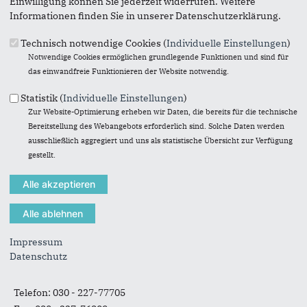
Einwilligung können Sie jederzeit widerrufen. Weitere
Informationen finden Sie in unserer Datenschutzerklärung.
Technisch notwendige Cookies (
Individuelle Einstellungen
)
Notwendige Cookies ermöglichen grundlegende Funktionen und sind für
das einwandfreie Funktionieren der Website notwendig.
Originales Bild downloaden
Statistik (
Individuelle Einstellungen
)
« Zurück zur Galerie
Zur Website-Optimierung erheben wir Daten, die bereits für die technische
Element 6 von 10
‹ Vorherige
|
Weiter »
Bereitstellung des Webangebots erforderlich sind. Solche Daten werden
ausschließlich aggregiert und uns als statistische Übersicht zur Verfügung
gestellt.
Anschrift
Fußbereich
Volkmar Klein
Impressum
Deutscher Bundestag
Datenschutz
Platz der Republik 1
11011
Berlin
Telefon:
030 - 227-77705