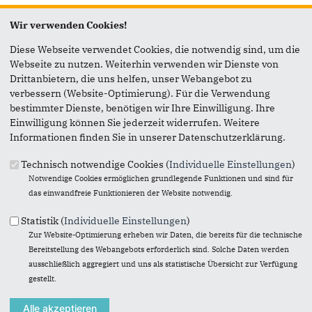
Seite versenden
Wir verwenden Cookies!
Diese Webseite verwendet Cookies, die notwendig sind, um die
Webseite zu nutzen. Weiterhin verwenden wir Dienste von
Vielen Dank, dass Sie die Inhalte unserer Homepage
Drittanbietern, die uns helfen, unser Webangebot zu
weiterempfehlen.
verbessern (Website-Optimierung). Für die Verwendung
Anmerkung: Ihre E-Mail-Adresse wird benötigt um die
bestimmter Dienste, benötigen wir Ihre Einwilligung. Ihre
Personen, denen Sie die Seite weiterempfehlen, zu
Einwilligung können Sie jederzeit widerrufen. Weitere
informieren, von wem die Empfehlung kommt, und dass es
Informationen finden Sie in unserer Datenschutzerklärung.
kein Spam ist.
Technisch notwendige Cookies (
Individuelle Einstellungen
)
Das mit * gekennzeichnete Feld ist ein Pflichtfeld.
Notwendige Cookies ermöglichen grundlegende Funktionen und sind für
das einwandfreie Funktionieren der Website notwendig.
Eigene E-Mail-Adresse
*
Statistik (
Individuelle Einstellungen
)
Zur Website-Optimierung erheben wir Daten, die bereits für die technische
Eigener Name
*
Bereitstellung des Webangebots erforderlich sind. Solche Daten werden
ausschließlich aggregiert und uns als statistische Übersicht zur Verfügung
gestellt.
Senden an
*