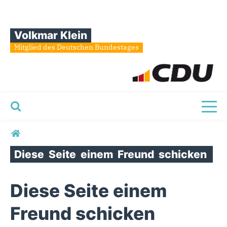
Volkmar Klein
Mitglied des Deutschen Bundestages
Toggl
Sie sind hier
Diese
Seite
einem
Freund
schicken
Diese Seite einem
Freund schicken